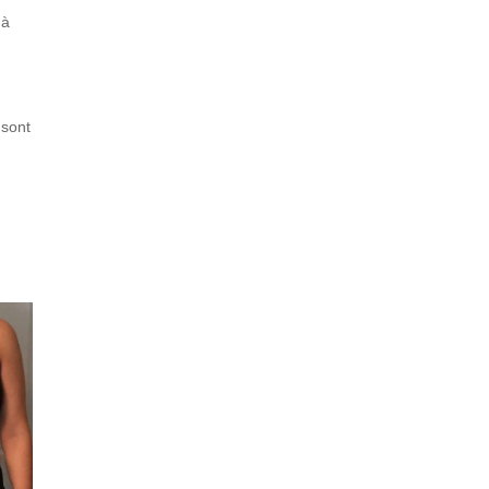
 à
 sont