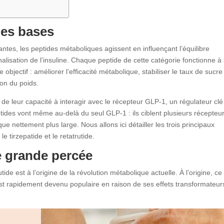
les bases
antes, les peptides métaboliques agissent en influençant l’équilibre
gnalisation de l’insuline. Chaque peptide de cette catégorie fonctionne à
bjectif : améliorer l’efficacité métabolique, stabiliser le taux de sucre
ion du poids.
e de leur capacité à interagir avec le récepteur GLP-1, un régulateur clé
ptides vont même au-delà du seul GLP-1 : ils ciblent plusieurs récepteu
que nettement plus large. Nous allons ici détailler les trois principaux
e tirzepatide et le retatrutide.
e grande percée
 est à l’origine de la révolution métabolique actuelle. À l’origine, ce
est rapidement devenu populaire en raison de ses effets transformateur