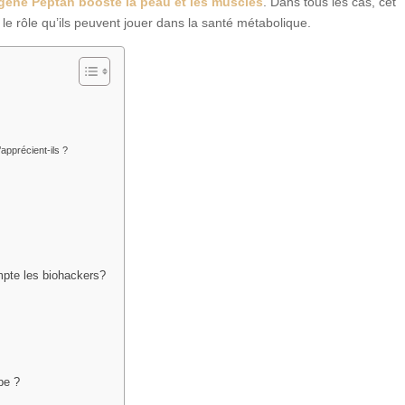
agène Peptan booste la peau et les muscles
. Dans tous les cas, cet
 le rôle qu’ils peuvent jouer dans la santé métabolique.
apprécient-ils ?
mpte les biohackers?
pe ?