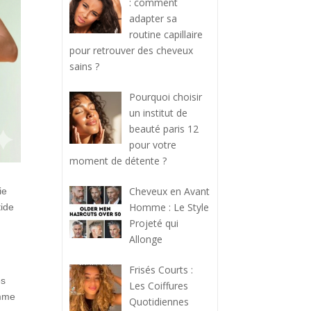
: comment
adapter sa
routine capillaire
pour retrouver des cheveux
sains ?
Pourquoi choisir
un institut de
beauté paris 12
pour votre
moment de détente ?
Cheveux en Avant
ie
Homme : Le Style
tide
Projeté qui
Allonge
Frisés Courts :
és
Les Coiffures
mme
Quotidiennes