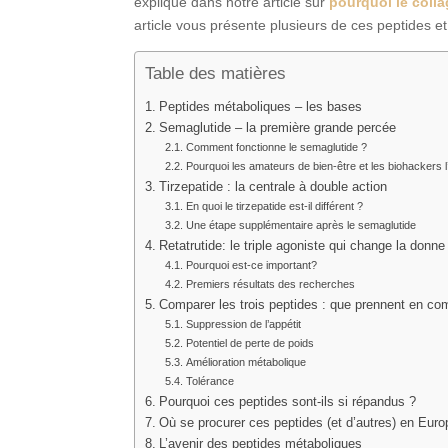
expliqué dans notre article sur
pourquoi le coll
article vous présente plusieurs de ces peptides et
Table des matières
Peptides métaboliques – les bases
Semaglutide – la première grande percée
Comment fonctionne le semaglutide ?
Pourquoi les amateurs de bien-être et les biohackers l’
Tirzepatide : la centrale à double action
En quoi le tirzepatide est-il différent ?
Une étape supplémentaire après le semaglutide
Retatrutide: le triple agoniste qui change la donne
Pourquoi est-ce important?
Premiers résultats des recherches
Comparer les trois peptides : que prennent en co
Suppression de l’appétit
Potentiel de perte de poids
Amélioration métabolique
Tolérance
Pourquoi ces peptides sont-ils si répandus ?
Où se procurer ces peptides (et d’autres) en Euro
L’avenir des peptides métaboliques