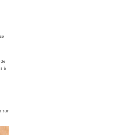
 sa
 de
rs à
s sur