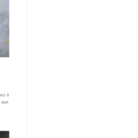
nes à
, aux