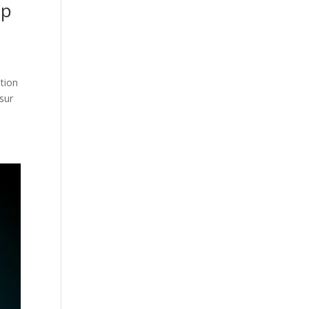
op
ation
 sur