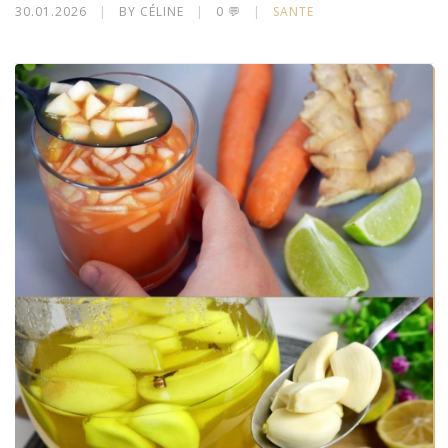
30.01.2026
|
BY CÉLINE
|
0 💬
|
SANTE