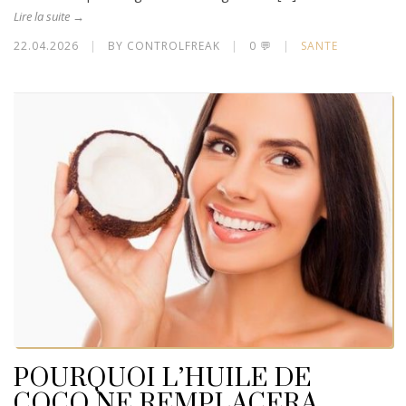
Lire la suite →
22.04.2026
|
BY CONTROLFREAK
|
0 💬
|
SANTE
POURQUOI L’HUILE DE
COCO NE REMPLACERA