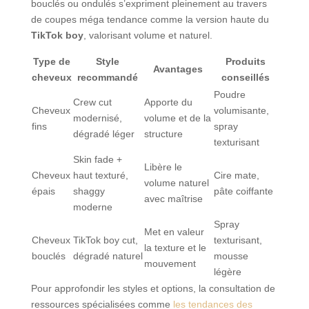
bouclés ou ondulés s’expriment pleinement au travers
de coupes méga tendance comme la version haute du
TikTok boy
, valorisant volume et naturel.
Type de
Style
Produits
Avantages
cheveux
recommandé
conseillés
Poudre
Crew cut
Apporte du
Cheveux
volumisante,
modernisé,
volume et de la
fins
spray
dégradé léger
structure
texturisant
Skin fade +
Libère le
Cheveux
haut texturé,
Cire mate,
volume naturel
épais
shaggy
pâte coiffante
avec maîtrise
moderne
Spray
Met en valeur
Cheveux
TikTok boy cut,
texturisant,
la texture et le
bouclés
dégradé naturel
mousse
mouvement
légère
Pour approfondir les styles et options, la consultation de
ressources spécialisées comme
les tendances des