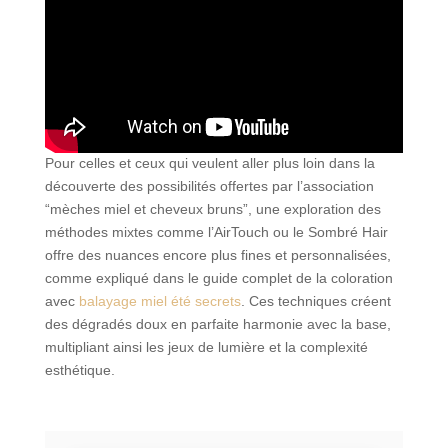
Pour celles et ceux qui veulent aller plus loin dans la
découverte des possibilités offertes par l’association
“mèches miel et cheveux bruns”, une exploration des
méthodes mixtes comme l’AirTouch ou le Sombré Hair
offre des nuances encore plus fines et personnalisées,
comme expliqué dans le guide complet de la coloration
avec
balayage miel été secrets
. Ces techniques créent
des dégradés doux en parfaite harmonie avec la base,
multipliant ainsi les jeux de lumière et la complexité
esthétique.