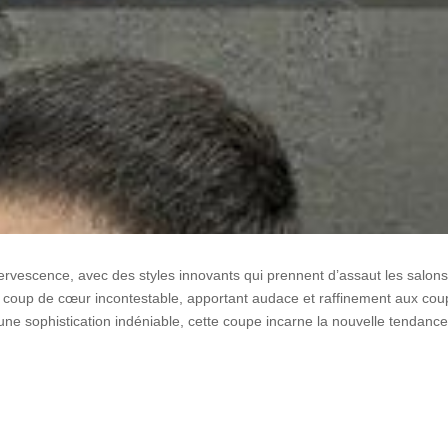
fervescence, avec des styles innovants qui prennent d’assaut les salons
coup de cœur incontestable, apportant audace et raffinement aux co
 une sophistication indéniable, cette coupe incarne la nouvelle tendanc