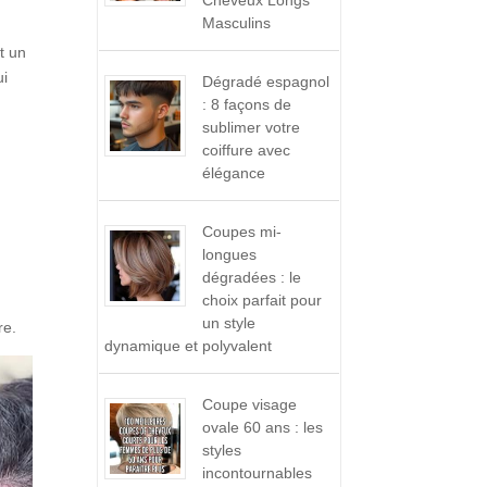
Cheveux Longs
Masculins
t un
ui
Dégradé espagnol
: 8 façons de
sublimer votre
coiffure avec
élégance
Coupes mi-
longues
dégradées : le
choix parfait pour
un style
re.
dynamique et polyvalent
Coupe visage
ovale 60 ans : les
styles
incontournables