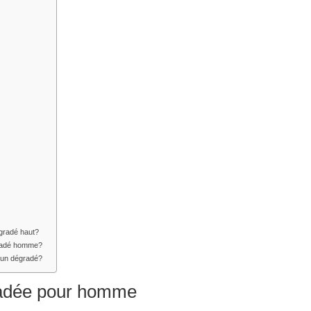
égradé haut?
égradé homme?
 un dégradé?
radée pour homme